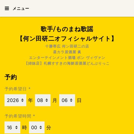
メニュー
歌手/ものまね歌謡
【何ン田研二オフィシャルサイト】
十勝帯広 何ン田研二の店
昼カラ居酒屋 眞
エンターテインメント酒場 ボン ヴィヴァン
【姉妹店】札幌すすきの海鮮居酒屋どんぶりっこ
予約
予約希望日
*
年
月
日
予約希望時間
*
時
分